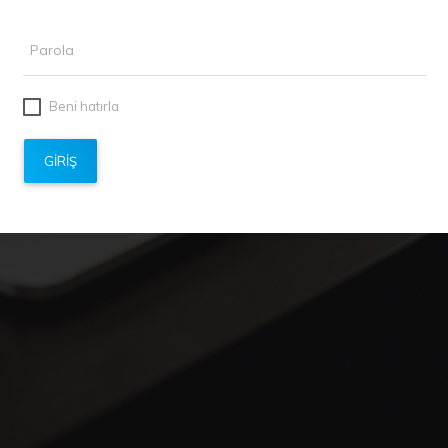
Beni hatırla
GİRİŞ